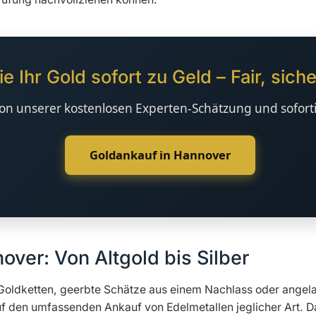
 Ihr Gold sofort zu Geld – Fair, siche
 von unserer kostenlosen Experten-Schätzung und sofor
Goldankauf in Hannover
over: Von Altgold bis Silber
oldketten, geerbte Schätze aus einem Nachlass oder angelauf
 auf den umfassenden Ankauf von Edelmetallen jeglicher Art. 