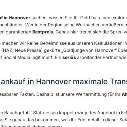
f in Hannover
suchen, wissen Sie: Ihr Gold hat einen exakt
henhändler. Wer in der Region seine Wertsachen veräußern mö
den garantierten
Bestpreis
. Genau hier trennt sich die Spreu
e machen wir keine Geheimnisse aus unseren Kalkulationen. W
se (HAZ, Neue Presse) gekürte „Goldjunge von Hannover“ über
 Social Media legitimiert. Ein
seriös
arbeitender Partner wie
dankauf in Hannover maximale Tran
messbaren Fakten. Deshalb ist unsere Wertermittlung für Ihr
Al
en Bauchgefühl. Stattdessen koppeln wir jedes Angebot in Ech
dass Sie genau das bekommen, was Ihr Edelmetall in dieser Se
Prüfung nachvollziehen können.