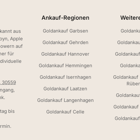
Ankauf-Regionen
Weiter
Goldankauf Garbsen
Goldank
kannt aus
Joyn, Apple
Goldankauf Gehrden
Goldankau
lowern auf
ner für
Goldankauf Hannover
Goldankau
dividuelle
Goldankauf Hemmingen
Goldanka
Goldankauf Isernhagen
Goldankauf
, 30559
Rübe
Goldankauf Laatzen
ngang,
Goldankau
k.
Goldankauf Langenhagen
Goldankauf
ag bis
Goldankauf Celle
Goldankauf
rmin.