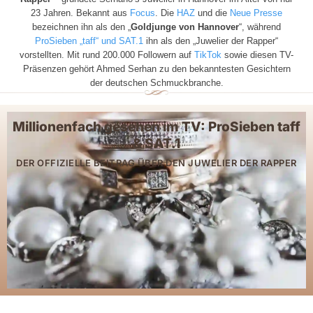
23 Jahren. Bekannt aus
Focus
. Die
HAZ
und die
Neue Presse
bezeichnen ihn als den „
Goldjunge von Hannover
“, während
ProSieben „taff“ und SAT.1
ihn als den „Juwelier der Rapper“
vorstellten. Mit rund 200.000 Followern auf
TikTok
sowie diesen TV-
Präsenzen gehört Ahmed Serhan zu den bekanntesten Gesichtern
der deutschen Schmuckbranche.
Millionenfach gesehen im TV: ProSieben taff
& SAT.1
DER OFFIZIELLE BEITRAG ÜBER DEN JUWELIER DER RAPPER