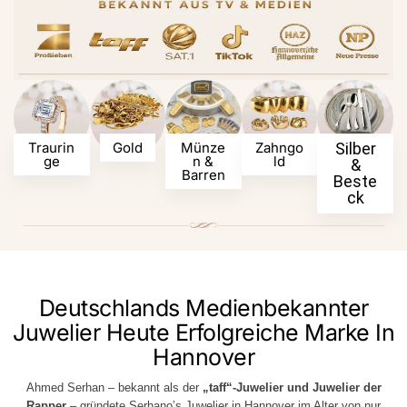
Traurin
Gold
Münze
Zahngo
Silber
Ge
N &
Ld
&
Barren
Beste
ck
Deutschlands Medienbekannter
Juwelier Heute Erfolgreiche Marke In
Hannover
Ahmed Serhan – bekannt als der
„taff“-Juwelier und Juwelier der
Rapper
– gründete Serhano’s Juwelier in Hannover im Alter von nur