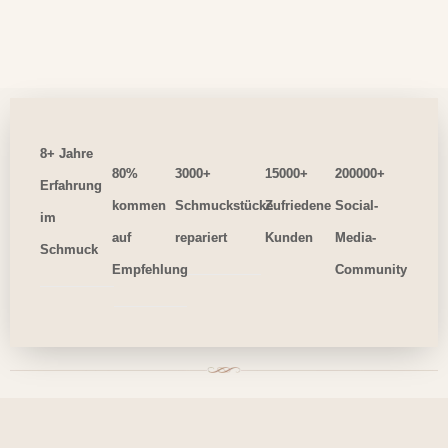
8+ Jahre
80%
3000+
15000+
200000+
Erfahrung
kommen
Schmuckstücke
Zufriedene
Social-
im
auf
repariert
Kunden
Media-
Schmuck
Empfehlung
Community